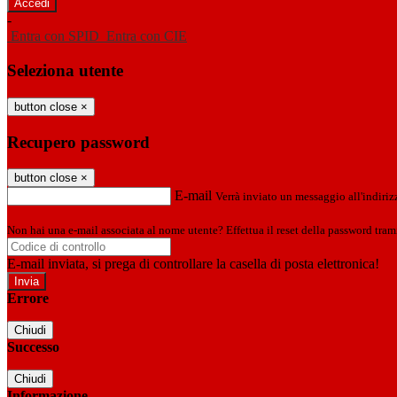
-
Entra con SPID
Entra con CIE
Seleziona utente
button close
×
Recupero password
button close
×
E-mail
Verrà inviato un messaggio all'indirizz
Non hai una e-mail associata al nome utente? Effettua il reset della password tram
E-mail inviata, si prega di controllare la casella di posta elettronica!
Errore
Chiudi
Successo
Chiudi
Informazione