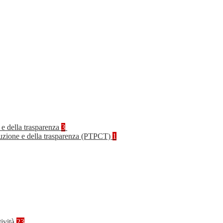
 e della trasparenza
3
rruzione e della trasparenza (PTPCT)
1
tività
23