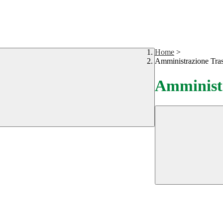
Home
>
Amministrazione Tra
Amministr