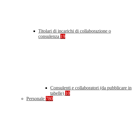
Titolari di incarichi di collaborazione o
consulenza
19
Consulenti e collaboratori (da pubblicare in
tabelle)
10
Personale
780