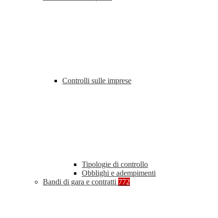
Controlli sulle imprese
Tipologie di controllo
Obblighi e adempimenti
Bandi di gara e contratti
772