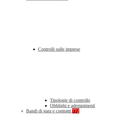
Controlli sulle imprese
Tipologie di controllo
Obblighi e adempimenti
Bandi di gara e contratti
772