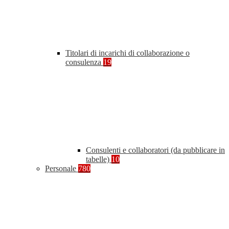
Titolari di incarichi di collaborazione o
consulenza
19
Consulenti e collaboratori (da pubblicare in
tabelle)
10
Personale
780