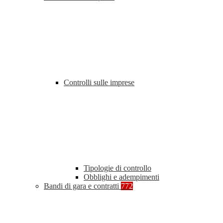
Controlli sulle imprese
Tipologie di controllo
Obblighi e adempimenti
Bandi di gara e contratti
772