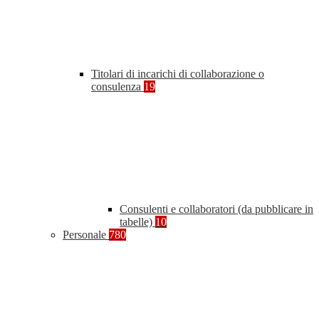
Titolari di incarichi di collaborazione o
consulenza
19
Consulenti e collaboratori (da pubblicare in
tabelle)
10
Personale
780