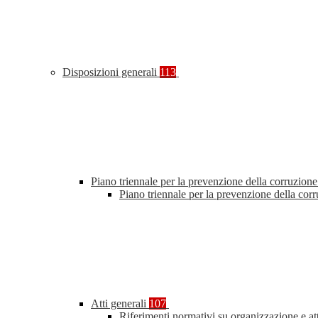
Disposizioni generali
113
Piano triennale per la prevenzione della corruzione
Piano triennale per la prevenzione della co
Atti generali
107
Riferimenti normativi su organizzazione e at