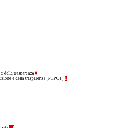
 e della trasparenza
3
rruzione e della trasparenza (PTPCT)
1
tività
23