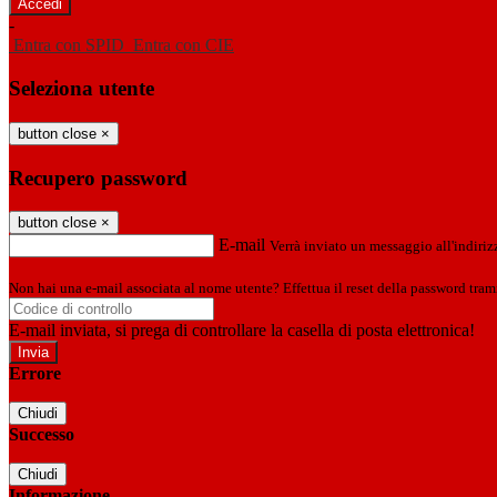
-
Entra con SPID
Entra con CIE
Seleziona utente
button close
×
Recupero password
button close
×
E-mail
Verrà inviato un messaggio all'indirizz
Non hai una e-mail associata al nome utente? Effettua il reset della password tram
E-mail inviata, si prega di controllare la casella di posta elettronica!
Errore
Chiudi
Successo
Chiudi
Informazione