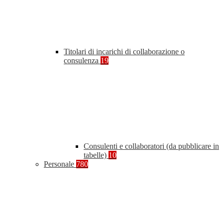
Titolari di incarichi di collaborazione o
consulenza
19
Consulenti e collaboratori (da pubblicare in
tabelle)
10
Personale
780