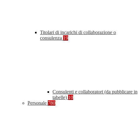
Titolari di incarichi di collaborazione o
consulenza
19
Consulenti e collaboratori (da pubblicare in
tabelle)
10
Personale
780