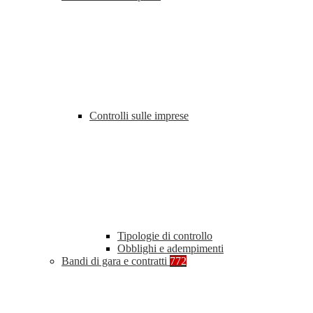
Controlli sulle imprese
Tipologie di controllo
Obblighi e adempimenti
Bandi di gara e contratti
772