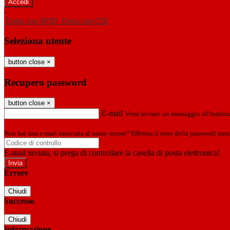
-
Entra con SPID
Entra con CIE
Seleziona utente
button close
×
Recupero password
button close
×
E-mail
Verrà inviato un messaggio all'indirizz
Non hai una e-mail associata al nome utente? Effettua il reset della password tram
E-mail inviata, si prega di controllare la casella di posta elettronica!
Errore
Chiudi
Successo
Chiudi
Informazione