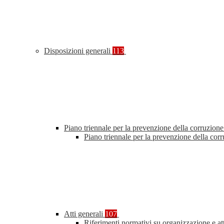
Disposizioni generali
113
Piano triennale per la prevenzione della corruzione
Piano triennale per la prevenzione della co
Atti generali
107
Riferimenti normativi su organizzazione e at