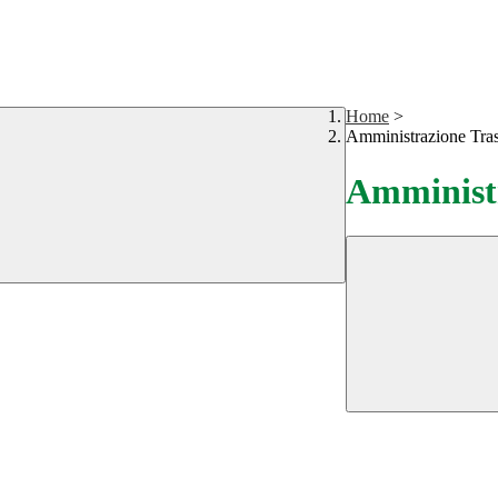
Home
>
Amministrazione Tra
Amministr