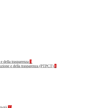
 e della trasparenza
3
rruzione e della trasparenza (PTPCT)
1
tività
23