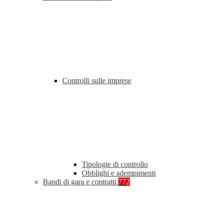
Controlli sulle imprese
Tipologie di controllo
Obblighi e adempimenti
Bandi di gara e contratti
772