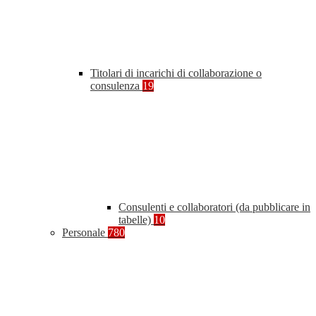
Titolari di incarichi di collaborazione o
consulenza
19
Consulenti e collaboratori (da pubblicare in
tabelle)
10
Personale
780