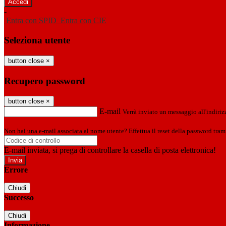
-
Entra con SPID
Entra con CIE
Seleziona utente
button close
×
Recupero password
button close
×
E-mail
Verrà inviato un messaggio all'indirizz
Non hai una e-mail associata al nome utente? Effettua il reset della password tram
E-mail inviata, si prega di controllare la casella di posta elettronica!
Errore
Chiudi
Successo
Chiudi
Informazione