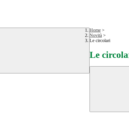
Home
>
Novità
>
Le circolari
Le circola