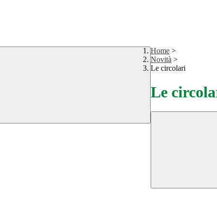
Home
>
Novità
>
Le circolari
Le circola