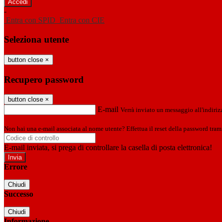
-
Entra con SPID
Entra con CIE
Seleziona utente
button close
×
Recupero password
button close
×
E-mail
Verrà inviato un messaggio all'indirizz
Non hai una e-mail associata al nome utente? Effettua il reset della password tram
E-mail inviata, si prega di controllare la casella di posta elettronica!
Errore
Chiudi
Successo
Chiudi
Informazione