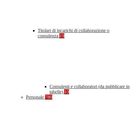
Titolari di incarichi di collaborazione o
consulenza
19
Consulenti e collaboratori (da pubblicare in
tabelle)
10
Personale
780