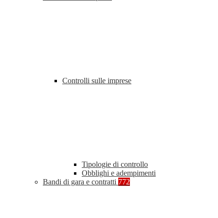
Controlli sulle imprese
Tipologie di controllo
Obblighi e adempimenti
Bandi di gara e contratti
772