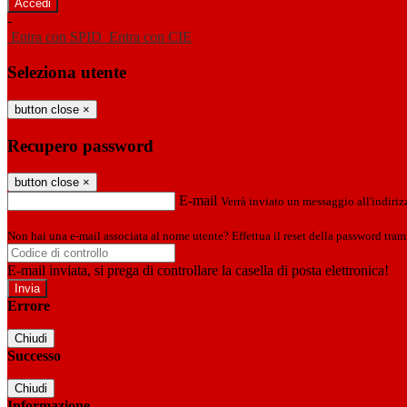
-
Entra con SPID
Entra con CIE
Seleziona utente
button close
×
Recupero password
button close
×
E-mail
Verrà inviato un messaggio all'indirizz
Non hai una e-mail associata al nome utente? Effettua il reset della password tram
E-mail inviata, si prega di controllare la casella di posta elettronica!
Errore
Chiudi
Successo
Chiudi
Informazione