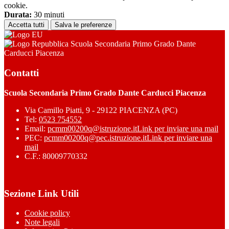
cookie.
Durata:
30 minuti
Accetta tutti
Salva le preferenze
Scuola Secondaria Primo Grado Dante
Carducci Piacenza
Contatti
Scuola Secondaria Primo Grado Dante Carducci Piacenza
Via Camillo Piatti, 9 - 29122 PIACENZA (PC)
Tel:
0523 754552
Email:
pcmm00200q@istruzione.it
Link per inviare una mail
PEC:
pcmm00200q@pec.istruzione.it
Link per inviare una
mail
C.F.: 80009770332
Sezione Link Utili
Cookie policy
Note legali