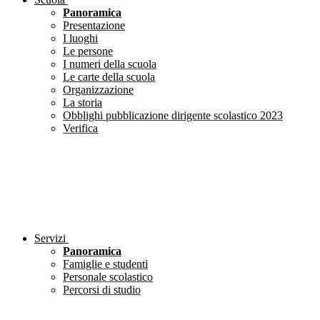
Panoramica
Presentazione
I luoghi
Le persone
I numeri della scuola
Le carte della scuola
Organizzazione
La storia
Obblighi pubblicazione dirigente scolastico 2023
Verifica
Servizi
Panoramica
Famiglie e studenti
Personale scolastico
Percorsi di studio