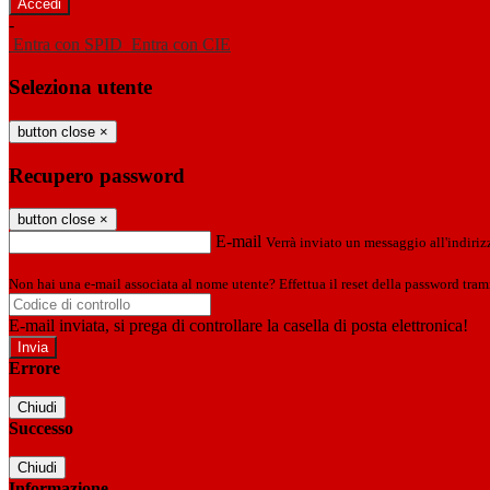
-
Entra con SPID
Entra con CIE
Seleziona utente
button close
×
Recupero password
button close
×
E-mail
Verrà inviato un messaggio all'indirizz
Non hai una e-mail associata al nome utente? Effettua il reset della password tram
E-mail inviata, si prega di controllare la casella di posta elettronica!
Errore
Chiudi
Successo
Chiudi
Informazione