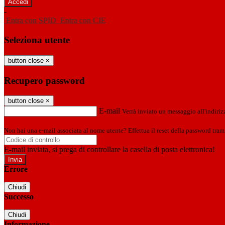
-
Entra con SPID
Entra con CIE
Seleziona utente
button close
×
Recupero password
button close
×
E-mail
Verrà inviato un messaggio all'indirizz
Non hai una e-mail associata al nome utente? Effettua il reset della password tram
E-mail inviata, si prega di controllare la casella di posta elettronica!
Errore
Chiudi
Successo
Chiudi
Informazione