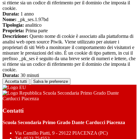
si ritiene sia un codice di riferimento per il dominio che imposta il
cookie.
Durata:
1 anno
Nome:
_pk_ses.1.97bd
Tipologia:
analitico
Proprieta:
Prima parte
Descrizione:
Questo nome di cookie è associato alla piattaforma di
analisi web open source Piwik. Viene utilizzato per aiutare i
proprietari di siti Web a monitorare il comportamento dei visitatori e
misurare le prestazioni del sito. È un cookie di tipo pattern, in cui il
prefisso _pk_ses è seguito da una breve serie di numeri e lettere, che
si ritiene sia un codice di riferimento per il dominio che imposta il
cookie.
Durata:
30 minuti
Accetta tutti
Salva le preferenze
Scuola Secondaria Primo Grado Dante
Carducci Piacenza
Contatti
Scuola Secondaria Primo Grado Dante Carducci Piacenza
Via Camillo Piatti, 9 - 29122 PIACENZA (PC)
Tel:
0523 754552