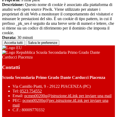
Descrizione:
Questo nome di cookie è associato alla piattaforma di
analisi web open source Piwik. Viene utilizzato per aiutare i
proprietari di siti Web a monitorare il comportamento dei visitatori e
misurare le prestazioni del sito. È un cookie di tipo pattern, in cui il
prefisso _pk_ses è seguito da una breve serie di numeri e lettere, che
si ritiene sia un codice di riferimento per il dominio che imposta il
cookie.
Durata:
30 minuti
Accetta tutti
Salva le preferenze
Scuola Secondaria Primo Grado Dante
Carducci Piacenza
Contatti
Scuola Secondaria Primo Grado Dante Carducci Piacenza
Via Camillo Piatti, 9 - 29122 PIACENZA (PC)
Tel:
0523 754552
Email:
pcmm00200q@istruzione.it
Link per inviare una mail
PEC:
pcmm00200q@pec.istruzione.it
Link per inviare una
mail
C.F.: 80009770332