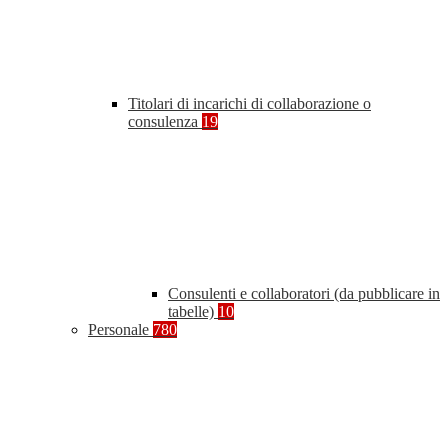
Titolari di incarichi di collaborazione o
consulenza
19
Consulenti e collaboratori (da pubblicare in
tabelle)
10
Personale
780