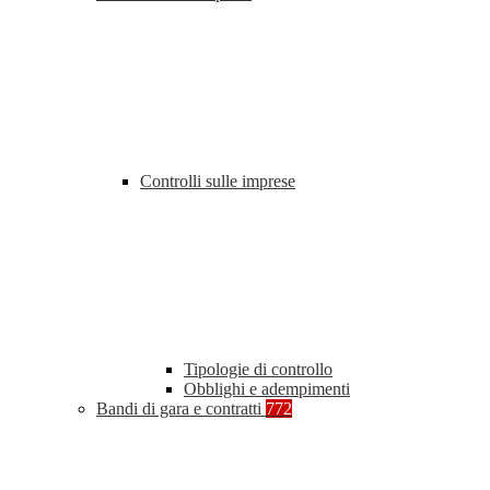
Controlli sulle imprese
Tipologie di controllo
Obblighi e adempimenti
Bandi di gara e contratti
772