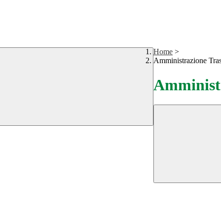
Home
>
Amministrazione Tra
Amministr