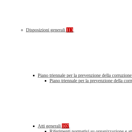
Disposizioni generali
113
Piano triennale per la prevenzione della corruzione
Piano triennale per la prevenzione della co
Atti generali
107
Riferimenti normativi su organizzazione e at