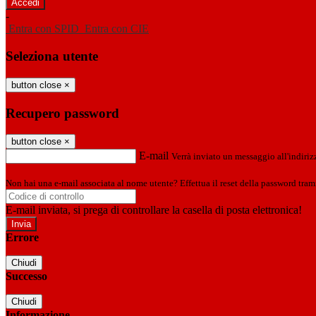
-
Entra con SPID
Entra con CIE
Seleziona utente
button close
×
Recupero password
button close
×
E-mail
Verrà inviato un messaggio all'indirizz
Non hai una e-mail associata al nome utente? Effettua il reset della password tram
E-mail inviata, si prega di controllare la casella di posta elettronica!
Errore
Chiudi
Successo
Chiudi
Informazione