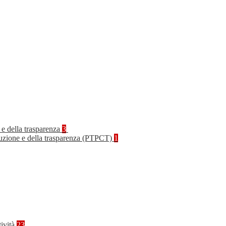
 e della trasparenza
3
rruzione e della trasparenza (PTPCT)
1
tività
23