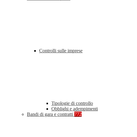
Controlli sulle imprese
Tipologie di controllo
Obblighi e adempimenti
Bandi di gara e contratti
772