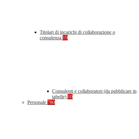
Titolari di incarichi di collaborazione o
consulenza
19
Consulenti e collaboratori (da pubblicare in
tabelle)
10
Personale
780