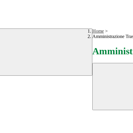
Home
>
Amministrazione Tra
Amministr