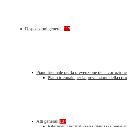
Disposizioni generali
113
Piano triennale per la prevenzione della corruzione
Piano triennale per la prevenzione della co
Atti generali
107
Riferimenti normativi su organizzazione e at