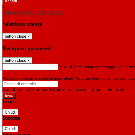
-
Entra con SPID
Entra con CIE
Seleziona utente
button close
×
Recupero password
button close
×
E-mail
Verrà inviato un messaggio all'indirizz
Non hai una e-mail associata al nome utente? Effettua il reset della password tram
E-mail inviata, si prega di controllare la casella di posta elettronica!
Errore
Chiudi
Successo
Chiudi
Informazione