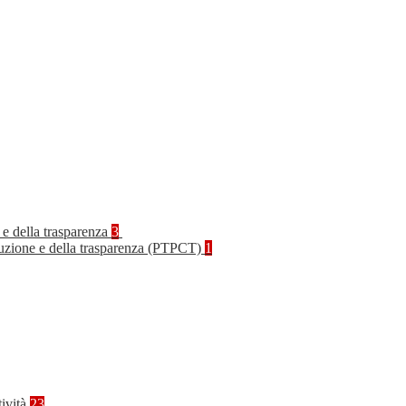
 e della trasparenza
3
rruzione e della trasparenza (PTPCT)
1
tività
23