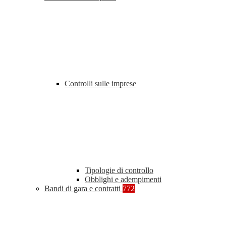
Controlli sulle imprese
Tipologie di controllo
Obblighi e adempimenti
Bandi di gara e contratti
772