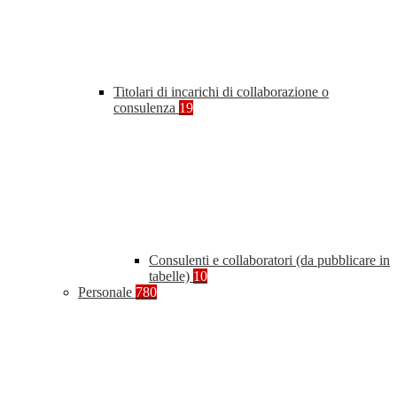
Titolari di incarichi di collaborazione o
consulenza
19
Consulenti e collaboratori (da pubblicare in
tabelle)
10
Personale
780