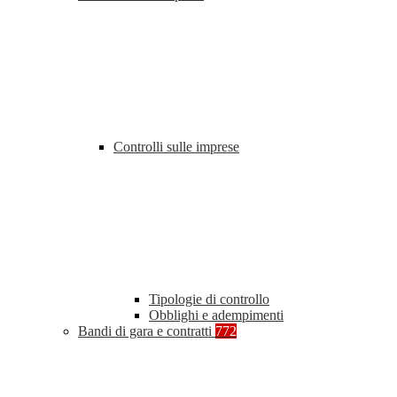
Controlli sulle imprese
Tipologie di controllo
Obblighi e adempimenti
Bandi di gara e contratti
772