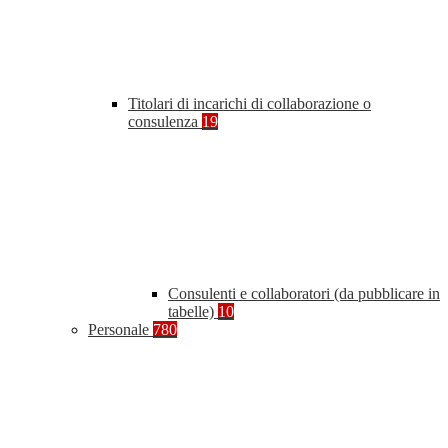
Titolari di incarichi di collaborazione o
consulenza
19
Consulenti e collaboratori (da pubblicare in
tabelle)
10
Personale
780