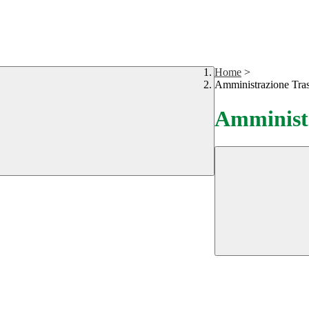
Home
>
Amministrazione Tra
Amministr