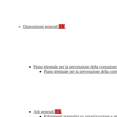
Disposizioni generali
113
Piano triennale per la prevenzione della corruzione
Piano triennale per la prevenzione della co
Atti generali
107
Riferimenti normativi su organizzazione e at