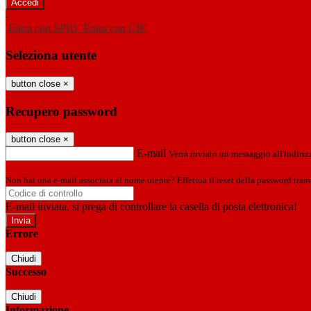
-
Entra con SPID
Entra con CIE
Seleziona utente
button close
×
Recupero password
button close
×
E-mail
Verrà inviato un messaggio all'indirizz
Non hai una e-mail associata al nome utente? Effettua il reset della password tram
E-mail inviata, si prega di controllare la casella di posta elettronica!
Errore
Chiudi
Successo
Chiudi
Informazione