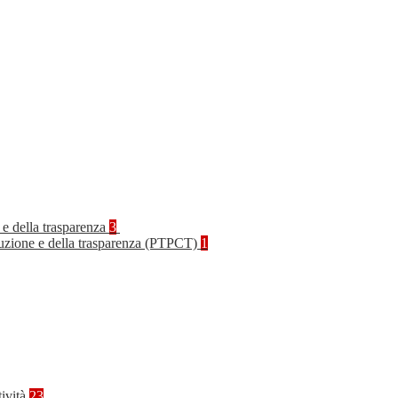
 e della trasparenza
3
rruzione e della trasparenza (PTPCT)
1
tività
23