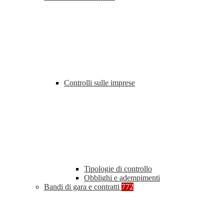
Controlli sulle imprese
Tipologie di controllo
Obblighi e adempimenti
Bandi di gara e contratti
772