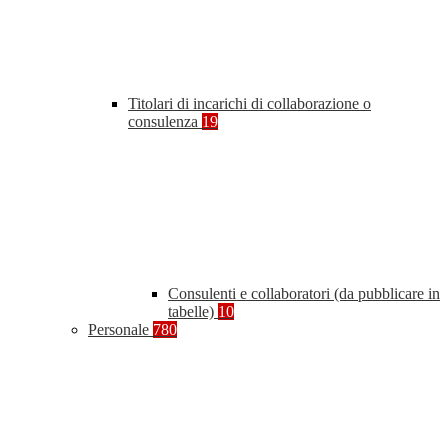
Titolari di incarichi di collaborazione o
consulenza
19
Consulenti e collaboratori (da pubblicare in
tabelle)
10
Personale
780