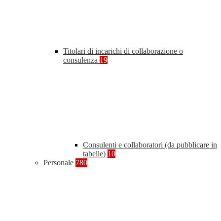
Titolari di incarichi di collaborazione o
consulenza
19
Consulenti e collaboratori (da pubblicare in
tabelle)
10
Personale
780