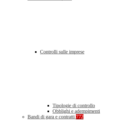
Controlli sulle imprese
Tipologie di controllo
Obblighi e adempimenti
Bandi di gara e contratti
772