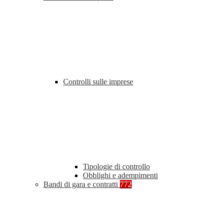
Controlli sulle imprese
Tipologie di controllo
Obblighi e adempimenti
Bandi di gara e contratti
772