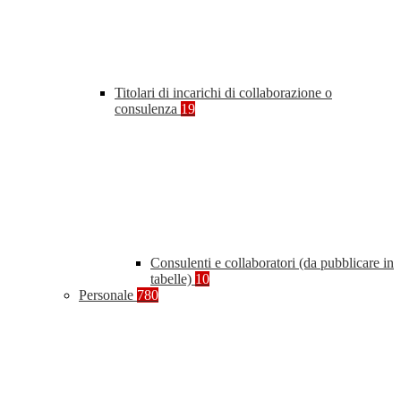
Titolari di incarichi di collaborazione o
consulenza
19
Consulenti e collaboratori (da pubblicare in
tabelle)
10
Personale
780