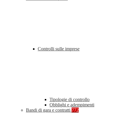
Controlli sulle imprese
Tipologie di controllo
Obblighi e adempimenti
Bandi di gara e contratti
772