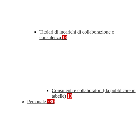
Titolari di incarichi di collaborazione o
consulenza
19
Consulenti e collaboratori (da pubblicare in
tabelle)
10
Personale
780