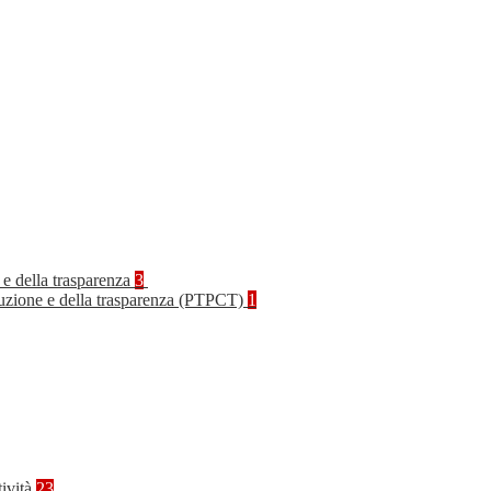
 e della trasparenza
3
rruzione e della trasparenza (PTPCT)
1
tività
23