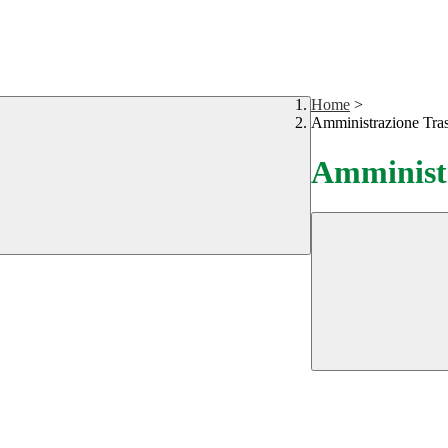
Home
>
Amministrazione Tra
Amministr