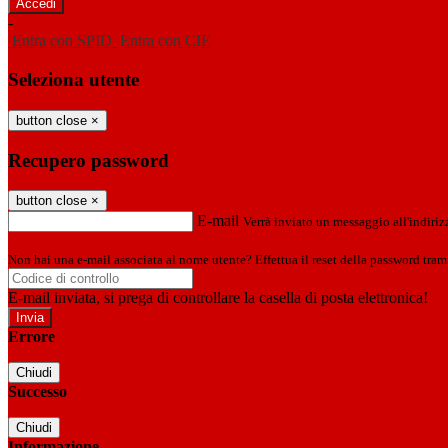
-
Entra con SPID
Entra con CIE
Seleziona utente
button close
×
Recupero password
button close
×
E-mail
Verrà inviato un messaggio all'indirizz
Non hai una e-mail associata al nome utente? Effettua il reset della password tram
E-mail inviata, si prega di controllare la casella di posta elettronica!
Errore
Chiudi
Successo
Chiudi
Informazione