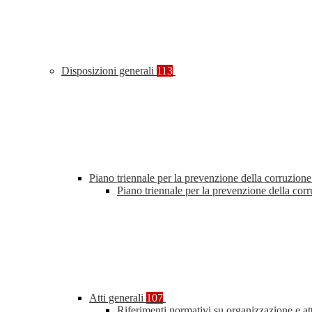
Disposizioni generali
113
Piano triennale per la prevenzione della corruzione
Piano triennale per la prevenzione della co
Atti generali
107
Riferimenti normativi su organizzazione e at