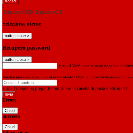
-
Entra con SPID
Entra con CIE
Seleziona utente
button close
×
Recupero password
button close
×
E-mail
Verrà inviato un messaggio all'indirizz
Non hai una e-mail associata al nome utente? Effettua il reset della password tram
E-mail inviata, si prega di controllare la casella di posta elettronica!
Errore
Chiudi
Successo
Chiudi
Informazione