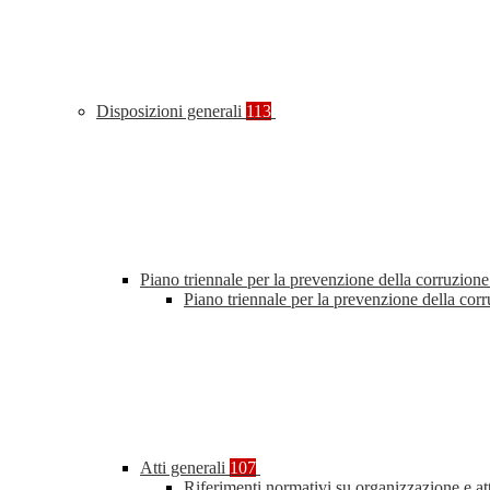
Disposizioni generali
113
Piano triennale per la prevenzione della corruzione
Piano triennale per la prevenzione della co
Atti generali
107
Riferimenti normativi su organizzazione e at