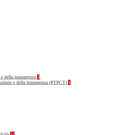
 e della trasparenza
3
rruzione e della trasparenza (PTPCT)
1
tività
23