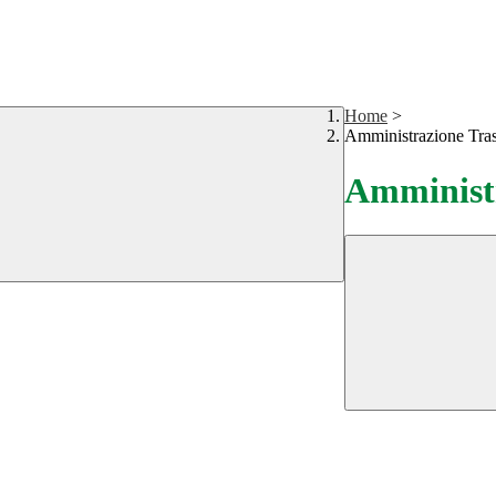
Home
>
Amministrazione Tra
Amministr