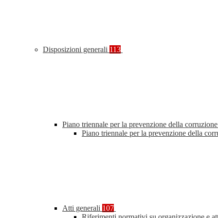
Disposizioni generali
113
Piano triennale per la prevenzione della corruzione
Piano triennale per la prevenzione della co
Atti generali
107
Riferimenti normativi su organizzazione e at