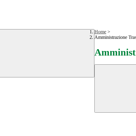
Home
>
Amministrazione Tra
Amministr