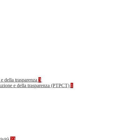
 e della trasparenza
3
rruzione e della trasparenza (PTPCT)
1
tività
23