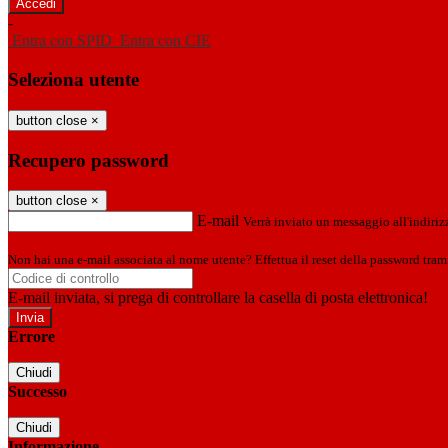
-
Entra con SPID
Entra con CIE
Seleziona utente
button close
×
Recupero password
button close
×
E-mail
Verrà inviato un messaggio all'indirizz
Non hai una e-mail associata al nome utente? Effettua il reset della password tram
E-mail inviata, si prega di controllare la casella di posta elettronica!
Errore
Chiudi
Successo
Chiudi
Informazione