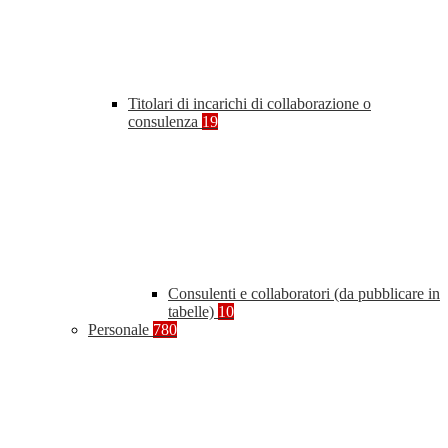
Titolari di incarichi di collaborazione o
consulenza
19
Consulenti e collaboratori (da pubblicare in
tabelle)
10
Personale
780