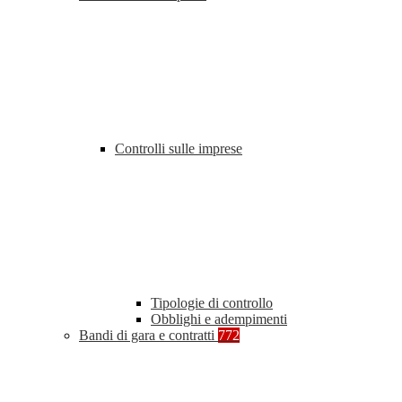
Controlli sulle imprese
Tipologie di controllo
Obblighi e adempimenti
Bandi di gara e contratti
772