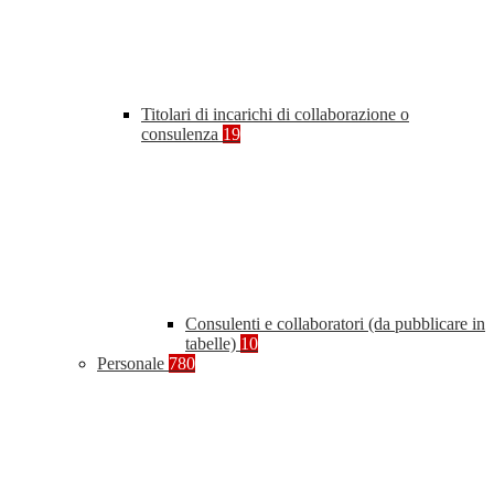
Titolari di incarichi di collaborazione o
consulenza
19
Consulenti e collaboratori (da pubblicare in
tabelle)
10
Personale
780