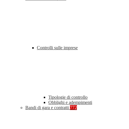
Controlli sulle imprese
Tipologie di controllo
Obblighi e adempimenti
Bandi di gara e contratti
772