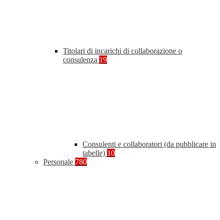
Titolari di incarichi di collaborazione o
consulenza
19
Consulenti e collaboratori (da pubblicare in
tabelle)
10
Personale
780