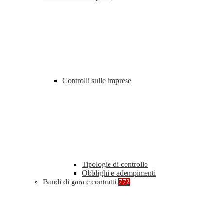
Controlli sulle imprese
Tipologie di controllo
Obblighi e adempimenti
Bandi di gara e contratti
772