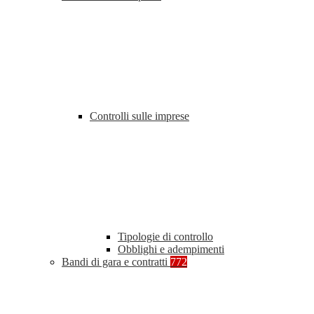
Controlli sulle imprese
Tipologie di controllo
Obblighi e adempimenti
Bandi di gara e contratti
772