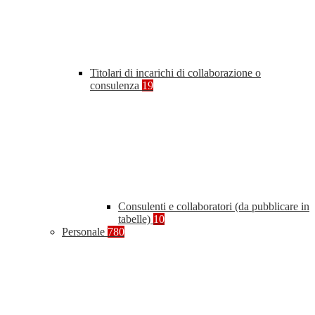
Titolari di incarichi di collaborazione o
consulenza
19
Consulenti e collaboratori (da pubblicare in
tabelle)
10
Personale
780