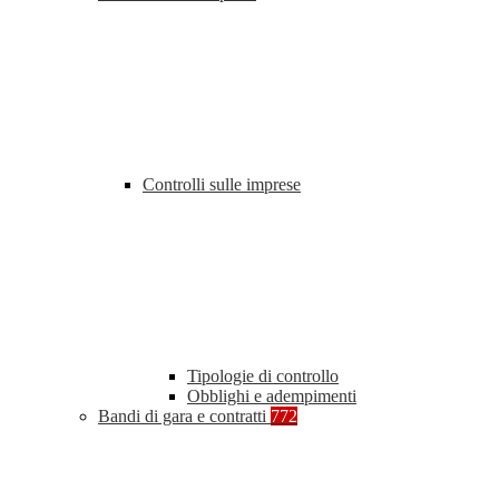
Controlli sulle imprese
Tipologie di controllo
Obblighi e adempimenti
Bandi di gara e contratti
772