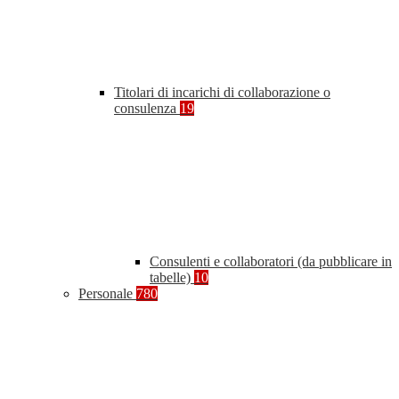
Titolari di incarichi di collaborazione o
consulenza
19
Consulenti e collaboratori (da pubblicare in
tabelle)
10
Personale
780