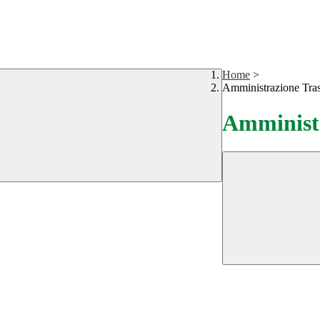
Home
>
Amministrazione Tra
Amministr