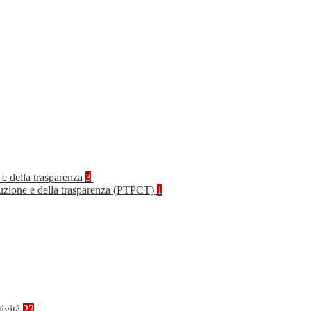
 e della trasparenza
3
rruzione e della trasparenza (PTPCT)
1
tività
23