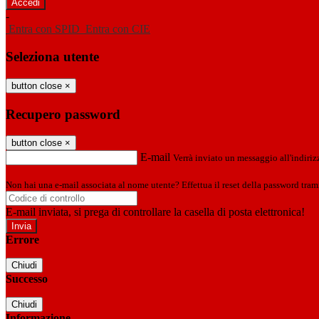
-
Entra con SPID
Entra con CIE
Seleziona utente
button close
×
Recupero password
button close
×
E-mail
Verrà inviato un messaggio all'indirizz
Non hai una e-mail associata al nome utente? Effettua il reset della password tram
E-mail inviata, si prega di controllare la casella di posta elettronica!
Errore
Chiudi
Successo
Chiudi
Informazione