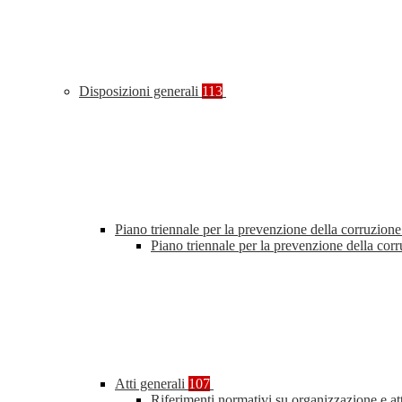
Disposizioni generali
113
Piano triennale per la prevenzione della corruzione
Piano triennale per la prevenzione della co
Atti generali
107
Riferimenti normativi su organizzazione e at