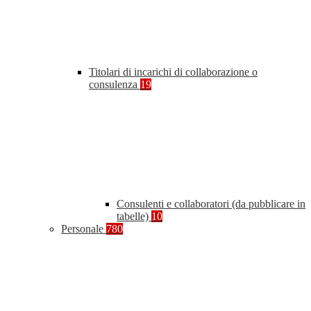
Titolari di incarichi di collaborazione o
consulenza
19
Consulenti e collaboratori (da pubblicare in
tabelle)
10
Personale
780