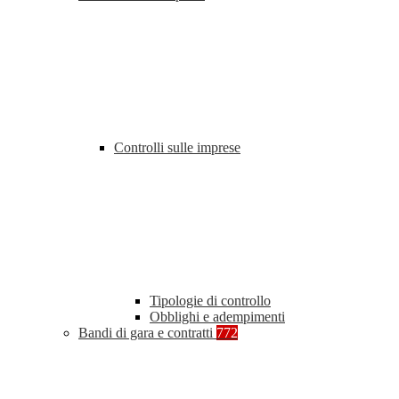
Controlli sulle imprese
Tipologie di controllo
Obblighi e adempimenti
Bandi di gara e contratti
772