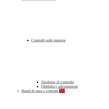
Controlli sulle imprese
Tipologie di controllo
Obblighi e adempimenti
Bandi di gara e contratti
772