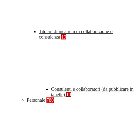
Titolari di incarichi di collaborazione o
consulenza
19
Consulenti e collaboratori (da pubblicare in
tabelle)
10
Personale
780