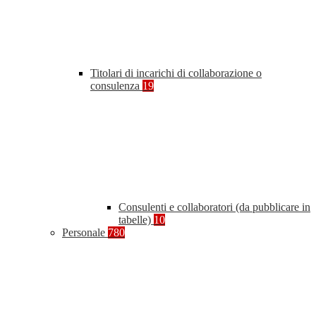
Titolari di incarichi di collaborazione o
consulenza
19
Consulenti e collaboratori (da pubblicare in
tabelle)
10
Personale
780