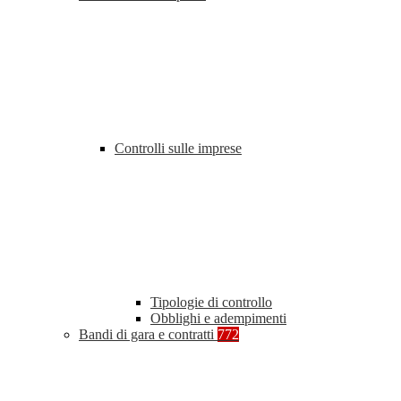
Controlli sulle imprese
Tipologie di controllo
Obblighi e adempimenti
Bandi di gara e contratti
772