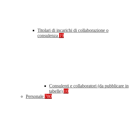
Titolari di incarichi di collaborazione o
consulenza
19
Consulenti e collaboratori (da pubblicare in
tabelle)
10
Personale
780