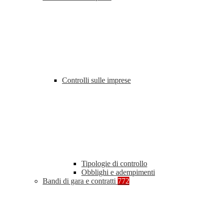
Controlli sulle imprese
Tipologie di controllo
Obblighi e adempimenti
Bandi di gara e contratti
772