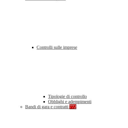
Controlli sulle imprese
Tipologie di controllo
Obblighi e adempimenti
Bandi di gara e contratti
772