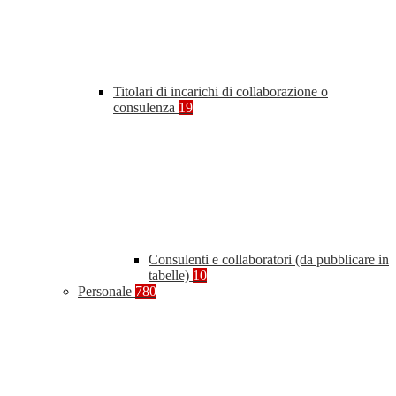
Titolari di incarichi di collaborazione o
consulenza
19
Consulenti e collaboratori (da pubblicare in
tabelle)
10
Personale
780