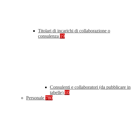
Titolari di incarichi di collaborazione o
consulenza
19
Consulenti e collaboratori (da pubblicare in
tabelle)
10
Personale
780