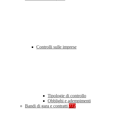
Controlli sulle imprese
Tipologie di controllo
Obblighi e adempimenti
Bandi di gara e contratti
772