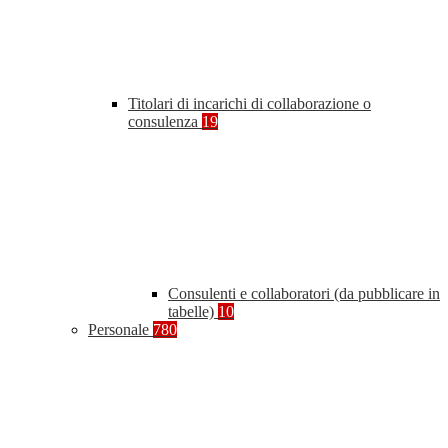
Titolari di incarichi di collaborazione o
consulenza
19
Consulenti e collaboratori (da pubblicare in
tabelle)
10
Personale
780