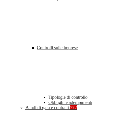
Controlli sulle imprese
Tipologie di controllo
Obblighi e adempimenti
Bandi di gara e contratti
772