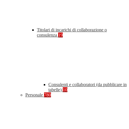
Titolari di incarichi di collaborazione o
consulenza
19
Consulenti e collaboratori (da pubblicare in
tabelle)
10
Personale
780