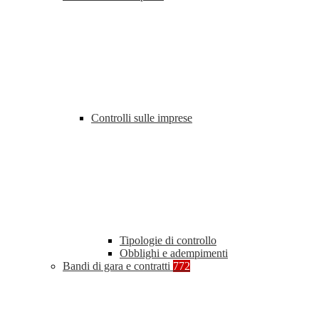
Controlli sulle imprese
Tipologie di controllo
Obblighi e adempimenti
Bandi di gara e contratti
772