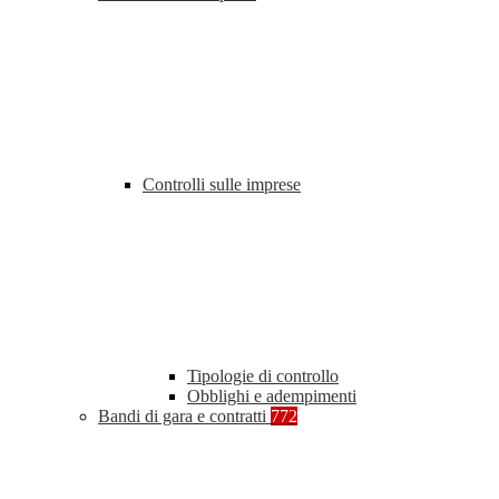
Controlli sulle imprese
Tipologie di controllo
Obblighi e adempimenti
Bandi di gara e contratti
772