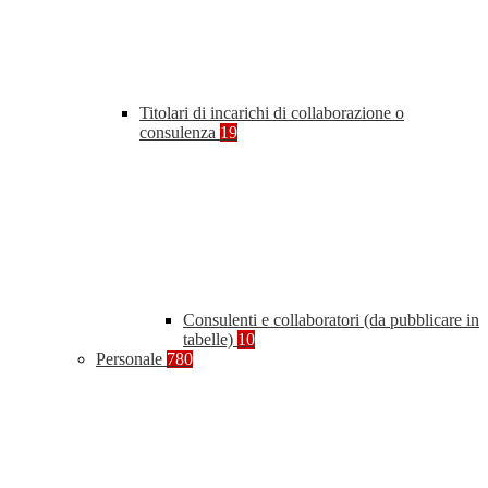
Titolari di incarichi di collaborazione o
consulenza
19
Consulenti e collaboratori (da pubblicare in
tabelle)
10
Personale
780