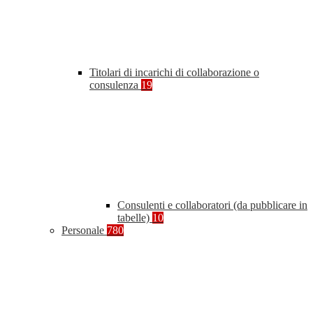
Titolari di incarichi di collaborazione o
consulenza
19
Consulenti e collaboratori (da pubblicare in
tabelle)
10
Personale
780