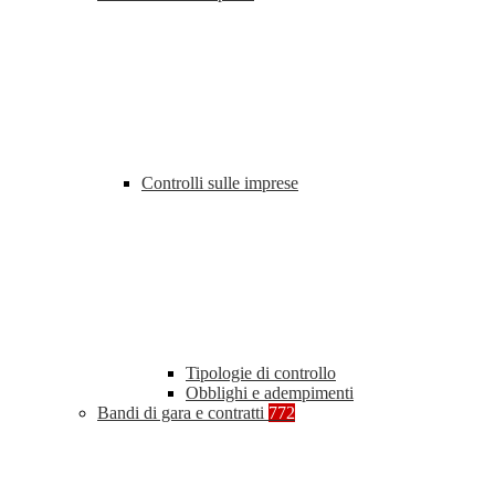
Controlli sulle imprese
Tipologie di controllo
Obblighi e adempimenti
Bandi di gara e contratti
772