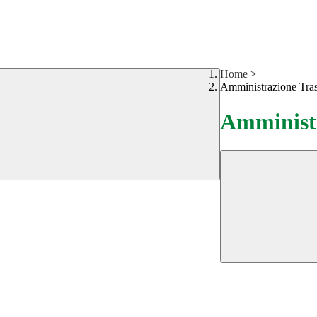
Home
>
Amministrazione Tra
Amministr