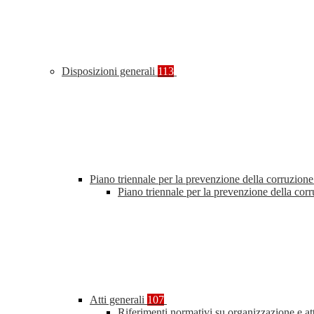
Disposizioni generali
113
Piano triennale per la prevenzione della corruzione
Piano triennale per la prevenzione della co
Atti generali
107
Riferimenti normativi su organizzazione e at