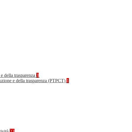
 e della trasparenza
3
rruzione e della trasparenza (PTPCT)
1
tività
23