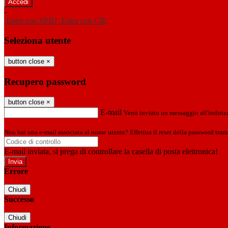
-
Entra con SPID
Entra con CIE
Seleziona utente
button close
×
Recupero password
button close
×
E-mail
Verrà inviato un messaggio all'indirizz
Non hai una e-mail associata al nome utente? Effettua il reset della password tram
E-mail inviata, si prega di controllare la casella di posta elettronica!
Errore
Chiudi
Successo
Chiudi
Informazione