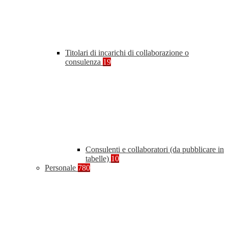
Titolari di incarichi di collaborazione o
consulenza
19
Consulenti e collaboratori (da pubblicare in
tabelle)
10
Personale
780